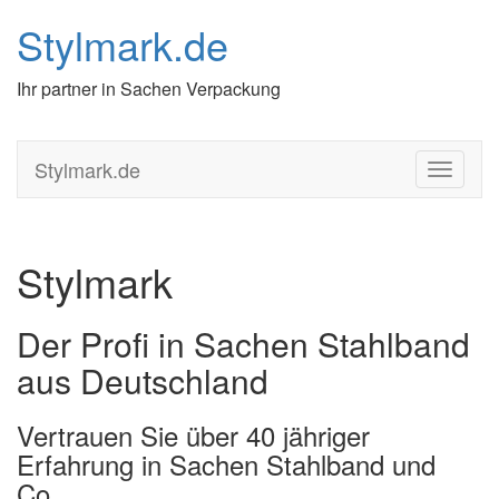
Stylmark.de
Ihr partner in Sachen Verpackung
Stylmark.de
S
c
h
a
l
Stylmark
t
e
N
Der Profi in Sachen Stahlband
a
aus Deutschland
v
i
g
Vertrauen Sie über 40 jähriger
a
Erfahrung in Sachen Stahlband und
t
i
Co.